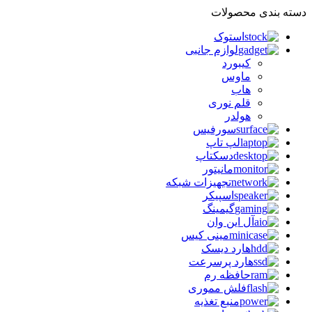
دسته بندی محصولات
استوک
لوازم جانبی
کیبورد
ماوس
هاب
قلم نوری
هولدر
سورفیس
لپ تاپ
دسکتاپ
مانیتور
تجهیزات شبکه
اسپیکر
گیمینگ
آل این وان
مینی کیس
هارد دیسک
هارد پرسرعت
حافظه رم
فلش مموری
منبع تغذیه