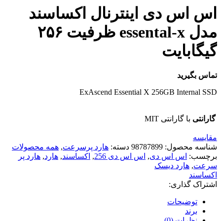
اس اس دی اینترنال اکساسند
مدل essental-x ظرفیت ۲۵۶
گیگابایت
تماس بگیرید
ExAscend Essential X 256GB Internal SSD
گارانتی
با گارانتی MIT
مقایسه
شناسه محصول:
98787899
دسته:
هارد پرسرعت
,
همه محصولات
برچسب:
اس اس دی
,
اس اس دی 256
,
اکساسند
,
هارد
,
هارد پر
سرعت
,
هارد دیسک
اکساسند
اشتراک گذاری:
توضیحات
برند
نظرات (0)