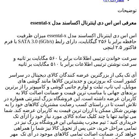
توضیحات
معرفی اس اس دی اینترنال اکساسند مدل essental-x
اس اس دی اینترنال اکساسند مدل essental-x میزان ظرفیت
حافظه برابر با ۲۵۶ گیگابایت، دارای رابط SATA 3.0 (6Gb/s) با فرم
فاکتور ۲.۵ اینچی
سرعت خواندن ترتیبی اطلاعات برابر با ۵۶۰ مگابایت بر ثانیه و
سرعت نوشتن ترتیبی اطلاعات برابر با ۵۱۰ مگابایت بر ثانیه
آی تک یکی از بزرگترین عرضه کنندگان کالای دیجیتال در سراسر
کشور است که بروزترین و جدیدترین کالاها مانند گوشی های
موبایل، لپ تاپ، تبلت و لوازم جانبی گوشی و کامپیوتر را از برترین
برندهای جهانی با مناسب ترین قیمت و ضمانت اصالت کالا به
کاربران عرضه داشته است. این فروشگاه بزرگ اینترنتی همواره در
تلاش است تا در راستای کسب رضایت مشتریان کالاهای خود را به
بهترین شکل ممکن با ارزان ترین قیمت به کاربران عرضه کند. شما
می توانید تنها با چند کلیک ساده کالای مورد نیاز خود را ازآی تک
خریداری کنید ؛ تیم مجرب پشتیبانی این فروشگاه بزرگ نیز در
تمامی مراحل خرید، حتی پس از تحویل کالا نیز شما را همراهی
خواهد کرد. ضمانت اصالت تمامی کالاهای موجود در آی تک مهر