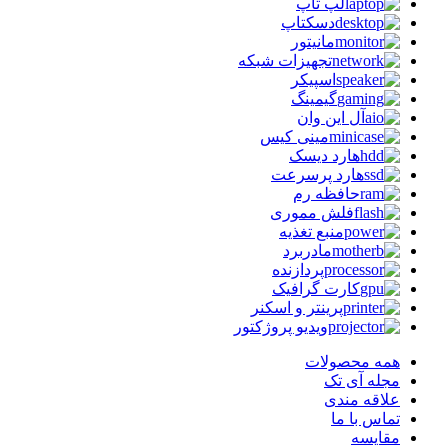
لپ تاپ
دسکتاپ
مانیتور
تجهیزات شبکه
اسپیکر
گیمینگ
آل این وان
مینی کیس
هارد دیسک
هارد پرسرعت
حافظه رم
فلش مموری
منبع تغذیه
مادربرد
پردازنده
کارت گرافیک
پرینتر و اسکنر
ویدیو پروژکتور
همه محصولات
مجله آی تک
علاقه مندی
تماس با ما
مقایسه