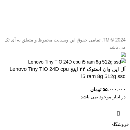
برندهای معتبر، همراه با کارشناسان کارآزموده به ما این
امکان را داده که علاوه بر فروش محصولات باکیفیت، با ارائه
مشاوره در خرید همراهتان باشیم. تلاش ما خلق تجربه خریدی
آسان و مطمئن برای تمام مشتریان است.
TM
© 2024. تمامی حقوق این وبسایت محفوظ و متعلق به آی تک
می باشد
آل این وان استوک ۲۴ اینچ Lenovo Tiny TIO 24D cpu
i5 ram 8g 512g ssd
۵۵.۰۰۰.۰۰۰
تومان
در انبار موجود نمی باشد
فروشگاه