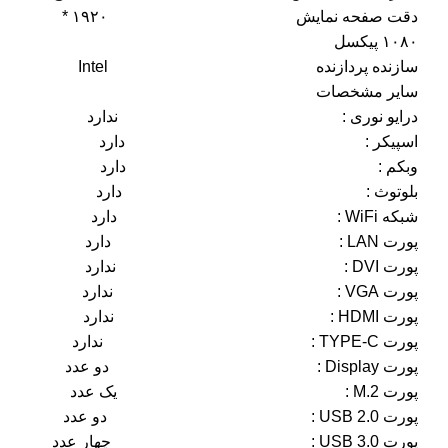
دقت صفحه نمایش ۱۹۲۰ *
۱۰۸۰ پیکسل
سازنده پردازنده Intel
سایر مشخصات
درایو نوری : ندارد
اسپیکر : دارد
وبکم : دارد
بلوتوث : دارد
شبکه WiFi : دارد
پورت LAN : دارد
پورت DVI : ندارد
پورت VGA : ندارد
پورت HDMI : ندارد
پورت TYPE-C : ندارد
پورت Display : دو عدد
پورت M.2 : یک عدد
پورت USB 2.0 : دو عدد
پورت USB 3.0 : چهار عدد