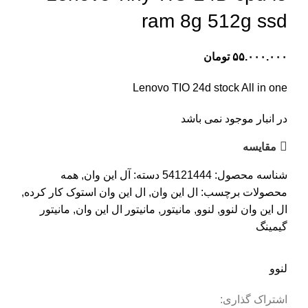
ram 8g 512g ssd
۵۵.۰۰۰.۰۰۰
تومان
Lenovo TIO 24d stock All in one
در انبار موجود نمی باشد
مقایسه
شناسه محصول:
54121444
دسته:
آل این وان
,
همه
محصولات
برچسب:
ال این وان
,
ال این وان استوک کار کرده
,
ال این وان لنوو
,
لنوو
,
مانیتور
,
مانیتور ال این وان
,
مانیتور
گیمینگ
لنوو
اشتراک گذاری: