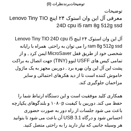
توضیحات
برند
نظرات (0)
توضیحات
معرفی آل این وان استوک ۲۴ اینچ Lenovo Tiny TIO
24D cpu i5 ram 8g 512g ssd
آل این وان استوک ۲۴ اینچ Lenovo Tiny TIO 24D cpu i5
ram 8g 512g ssd را می توان به راحتی همراه با رایانه
شخصی خود از طریق قفل MicroSaver ایمن کرد , و از
تمامی کیس های USFF لنوو (TINY) جهت اتصال به براکت
پشت این آل این وان بهره برد . دوربین مجهز به یک ماژول
خاموش کننده است تا از دید هکرهای احتمالی و سایر
مزاحمان جلوگیری کند.
همکاری کلید موفقیت است و این دستگاه ارتباط شما را
حفظ می کند. دوربین با کیفبت ۱۰۸۰p و بلندگوهای یکپارچه
باعث می شود جلسات از راه دور به صورت حضوری
احساس شود و درگاه USB 3.1 آن باعث می شود تا بتوانید
هر وسیله جانبی که نیاز دارید را به راحتی متصل کنید.